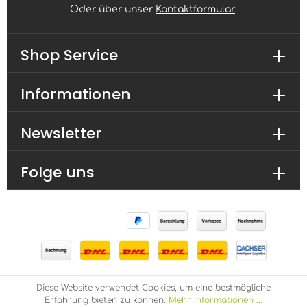
Oder über unser
Kontaktformular
.
Shop Service
Informationen
Newsletter
Folge uns
Diese Website verwendet Cookies, um eine bestmögliche
* Alle Preise inkl. gesetzl. Mehrwertsteuer zzgl.
Erfahrung bieten zu können.
Mehr Informationen ...
Versandkosten
und ggf. Nachnahmegebühren, wenn