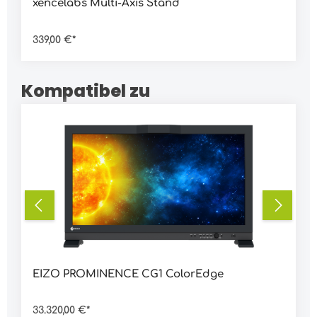
xencelabs Multi-Axis Stand
339,00 €*
Kompatibel zu
EIZO PROMINENCE CG1 ColorEdge
33.320,00 €*