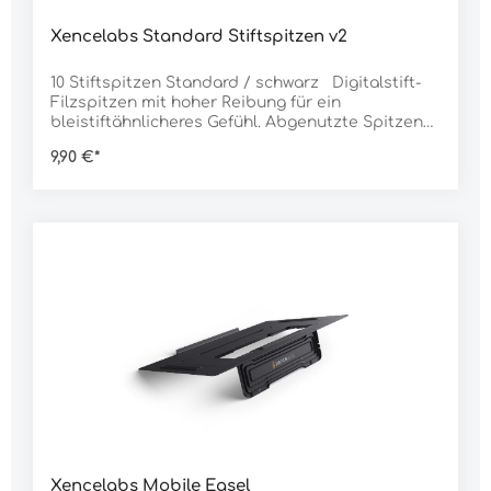
Xencelabs Standard Stiftspitzen v2
10 Stiftspitzen Standard / schwarz Digitalstift-
Filzspitzen mit hoher Reibung für ein
bleistiftähnlicheres Gefühl. Abgenutzte Spitzen
können einfach mit dem mitgelieferten Spitzen-
9,90 €*
Entferner ersetzt werden. Kompatibel mit:
Xencelabs Pens v2 für Stift-Displays NICHT FÜR
PEN TABLETTS GEEIGNET!
Xencelabs Mobile Easel