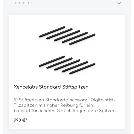
Xencelabs Standard Stiftspitzen
10 Stiftspitzen Standard / schwarz Digitalstift-
Filzspitzen mit hoher Reibung für ein
bleistiftähnlicheres Gefühl. Abgenutzte Spitzen
können einfach mit dem mitgelieferten Spitzen-
9,90 €*
Entferner ersetzt werden. Kompatibel mit:
Xencelabs Pens