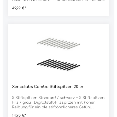
16" (LPH1612U-A)
49,99 €*
Xencelabs Combo Stiftspitzen 20 er
5 Stiftspitzen Standard / schwarz + 5 Stiftspitzen
Filz / grau Digitalstift-Filzspitzen mit hoher
Reibung für ein bleistiftähnlicheres Gefühl.
Abgenutzte Spitzen können einfach mit dem
14,90 €*
mitgelieferten Spitzen-Entferner ersetzt werden.