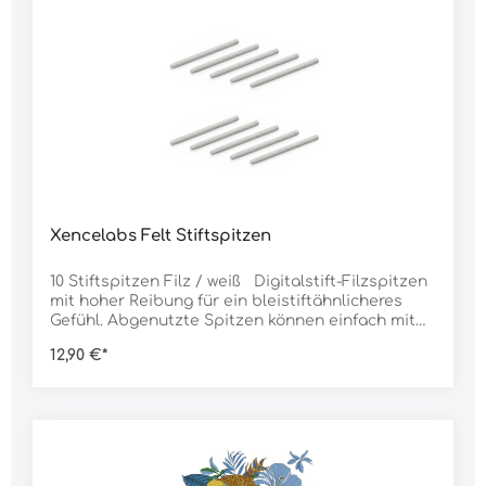
Zeichenfinger frei bleiben, um Ihren Stift bequem
zu greifen. Kompatibel mit:Xencelabs
Stifttabletts
Xencelabs Felt Stiftspitzen
10 Stiftspitzen Filz / weiß Digitalstift-Filzspitzen
mit hoher Reibung für ein bleistiftähnlicheres
Gefühl. Abgenutzte Spitzen können einfach mit
dem mitgelieferten Spitzen-Entferner ersetzt
12,90 €*
werden. Kompatibel mit: Xencelabs Pens