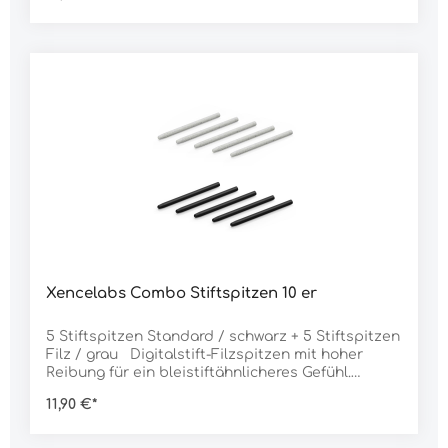
Xencelabs Combo Stiftspitzen 10 er
5 Stiftspitzen Standard / schwarz + 5 Stiftspitzen
Filz / grau Digitalstift-Filzspitzen mit hoher
Reibung für ein bleistiftähnlicheres Gefühl.
Abgenutzte Spitzen können einfach mit dem
11,90 €*
mitgelieferten Spitzen-Entferner ersetzt werden.
Kompatibel mit: Xencelabs Pens für Tabletts
NICHT FÜR STIFT-DISPLAYS GEEIGNET!