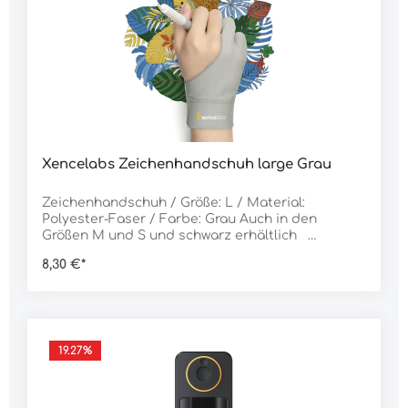
Xencelabs Zeichenhandschuh large Grau
Zeichenhandschuh / Größe: L / Material:
Polyester-Faser / Farbe: Grau Auch in den
Größen M und S und schwarz erhältlich
Verbessern Sie Ihr Zeichenerlebnis, indem Sie die
8,30 €*
Reibung zwischen Ihrer Hand und der Tablet-
Oberfläche reduzieren. Der Drawing Glove
verhindert, dass Ihre ruhenden Finger und Ihre
Handfläche Öle oder Feuchtigkeit auf die
Zeichenfläche übertragen, während Ihre
Zeichenfinger frei bleiben, um Ihren Stift bequem
19.27
%
zu greifen. Kompatibel mit: Stifttabletts & Stift-
Displays