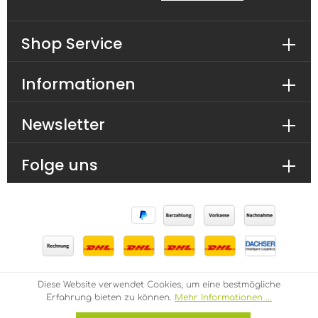
Shop Service
Informationen
Newsletter
Folge uns
Diese Website verwendet Cookies, um eine bestmögliche
* Alle Preise inkl. gesetzl. Mehrwertsteuer zzgl.
Erfahrung bieten zu können.
Mehr Informationen ...
Versandkosten
und ggf. Nachnahmegebühren, wenn
nicht anders angegeben.