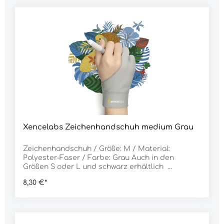
Xencelabs Zeichenhandschuh medium Grau
Zeichenhandschuh / Größe: M / Material:
Polyester-Faser / Farbe: Grau Auch in den
Größen S oder L und schwarz erhältlich
Verbessern Sie Ihr Zeichenerlebnis, indem Sie die
8,30 €*
Reibung zwischen Ihrer Hand und der Tablet-
Oberfläche reduzieren. Der Drawing Glove
verhindert, dass Ihre ruhenden Finger und Ihre
Handfläche Öle oder Feuchtigkeit auf die
Zeichenfläche übertragen, während Ihre