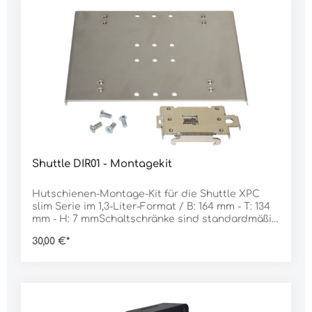
Shuttle DIR01 - Montagekit
Hutschienen-Montage-Kit für die Shuttle XPC
slim Serie im 1,3-Liter-Format / B: 164 mm - T: 134
mm - H: 7 mmSchaltschränke sind standardmäßig
mit Hutschienen (DIN-Rails) ausgestatten, die zur
30,00 €*
Befestigung von elektrotechnischen Bauteilen
dienen. Das Shuttle Accessory DIR01 ermöglicht
die Montage von Shuttle Barebones der XPC
slim-Reihe im 1,3-Liter-Format auf einer Standard
35-mm-Hutschiene. Falls sich die erforderliche
VESA-Halterung (100 x 100 mm) nicht im