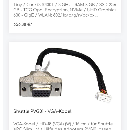
Tiny / Core i3 10100T / 3 GHz - RAM 8 GB / SSD 256
GB - TCG Opal Encryption, NVMe / UHD Graphics
630 - GigE / WLAN: 802.11a/b/g/n/ac/ax,
Bluetooth 5.1 / Win 10 Pro 64-Bit / Tastatur:
656,88 €*
Deutsch / Schwarz Der kompakte Desktop-PC
ThinkCentre M70q mit 1-Liter-Gehäuse aus der
Tiny-Serie ist leistungsstark genug, um die
alltäglichen Arbeitslasten größerer PCs zu
bewältigen, nimmt dabei aber nur einen Bruchteil
des Platzes ein. Er lässt sich auch konfigurieren,
erweitern und zählt dank des geringen
Energieverbrauchs und einer Vielzahl anderer
Funktionen zu den Favoriten im Büro. Balance
zwischen Platzbedarf und Performance Auf
Zuverlässigkeit gebaut und getestet Praktisch
und konfigurierbar Passt überall - und sieht
überall gut aus
Shuttle PVG01 - VGA-Kabel
VGA-Kabel / HD-15 (VGA) (W) / 16 cm / für Shuttle
XPC Slim Mit Hilfe des Adapters PVG01 lassen