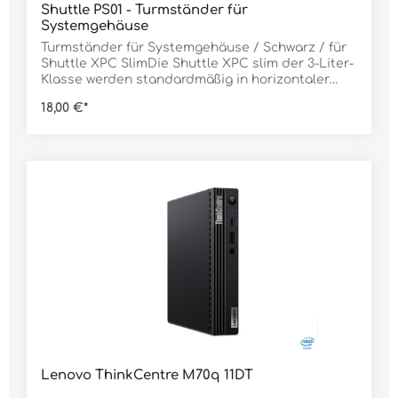
für den 24/7-Dauerbetrieb geeignet und
Shuttle PS01 - Turmständer für
außerdem sehr sparsam. Es ist ideal einsetzbar
Systemgehäuse
für professionelle Anwendungen wie Digital
Turmständer für Systemgehäuse / Schwarz / für
Signage, POS, Steuerung, Office oder als Media-
Shuttle XPC SlimDie Shuttle XPC slim der 3-Liter-
PC.
Klasse werden standardmäßig in horizontaler
Position betrieben. Mit Hilfe des optionalen
18,00 €*
Standfußes PS01 kann das Gerät aber auch
vertikal und dadurch noch platzsparender
aufgestellt werden.
Lenovo ThinkCentre M70q 11DT