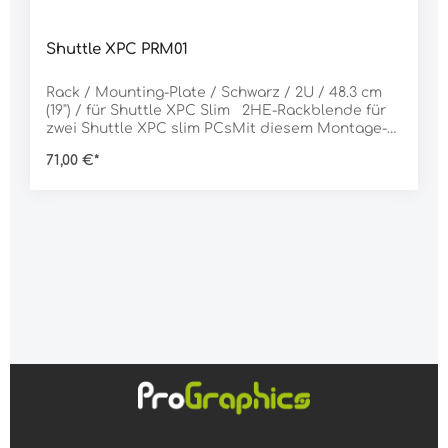
Shuttle XPC PRM01
Rack / Mounting-Plate / Schwarz / 2U / 48.3 cm
(19") / für Shuttle XPC Slim 2HE-Rackblende für
zwei Shuttle XPC slim PCsMit diesem Montage-
Kit lassen sich zwei kompatible Shuttle XPC slim
71,00 €*
PCs in ein 19"-Rackgehäuse einbauen. Mitgeliefert
wird eine Abdeckblende, um eine eventuell
unbenutzte Montageöffnung zu schließen.