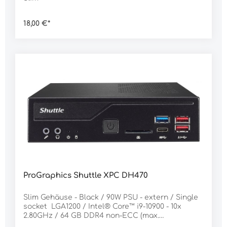
18,00 €*
ProGraphics Shuttle XPC DH470
Slim Gehäuse - Black / 90W PSU - extern / Single
socket LGA1200 / Intel® Core™ i9-10900 - 10x
2.80GHz / 64 GB DDR4 non-ECC (max.
64B) / Intel® UHD-Grafik 630 / 1024GB TLC M.2