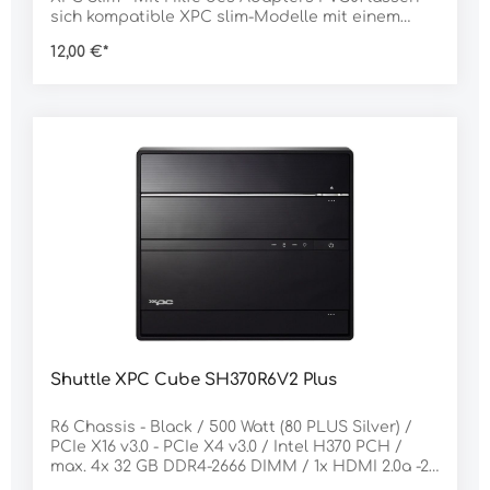
sich kompatible XPC slim-Modelle mit einem
analogen VGA-Video-Ausgang ausstatten. Bei
12,00 €*
den 1,3-Liter-Varianten muss man jedoch im
Gegenzug auf eine der beiden seriellen
Schnittstellen (COM 2) verzichtet werden.
Shuttle XPC Cube SH370R6V2 Plus
R6 Chassis - Black / 500 Watt (80 PLUS Silver) /
PCIe X16 v3.0 - PCIe X4 v3.0 / Intel H370 PCH /
max. 4x 32 GB DDR4-2666 DIMM / 1x HDMI 2.0a -2x
DP 1.2 / Guarantee: 36 months bring-in (Advanced