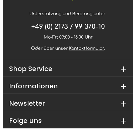
IPMI LAN port 4 USB 2.0 ports (3 rear, 2 via
headers) 6 USB 3.2 Gen1 ports (4 Rears, 2 via
Unterstützung und Beratung unter:
headers) 2 USB 3.2 Gen2 ports (1 Type A, 1 Rear
Type C) 1 VGA port - dedicated for IPMI 2 COM
+49 (0) 2173 / 99 370-10
Ports (1 rear, 1 header) 1 TPM Header
Mo-Fr: 09:00 - 18:00 Uhr
Oder über unser
Kontaktformular
.
Shop Service
Informationen
Newsletter
Folge uns