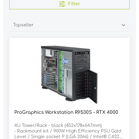
Filter
ProGraphics Workstation R9530S - RTX 4000
4U Tower/Rack - black (452x178x647mm)
- Rackmount kit / 900W High Efficiency PSU Gold
Level / Single socket P (LGA 2066) / Intel® C422