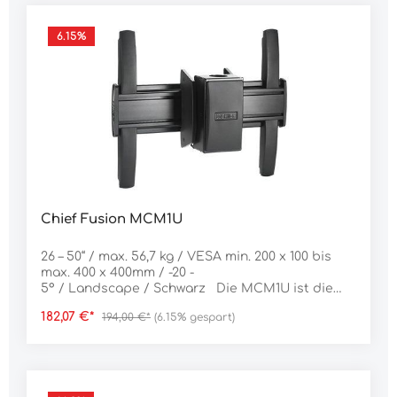
6.15
%
Chief Fusion MCM1U
26 – 50“ / max. 56,7 kg / VESA min. 200 x 100 bis
max. 400 x 400mm / -20 -
5° / Landscape / Schwarz Die MCM1U ist die
mittlere Version der Chief Fusion Display-
182,07 €*
194,00 €*
(6.15% gespart)
Deckenhalterungen. Die Fusion Serie wurde dank
des Feedbacks aus dem Markt konsequent
weiterentwickelt und ist ideal für Digital-Signage
Installationen geeignet. Die Halterung ist für
Displays bis zu einem Gewicht von 56,7Kg