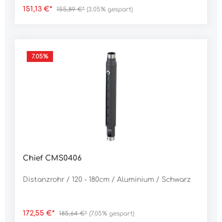
151,13 €*
155,89 €*
(3.05% gespart)
7.05
%
Chief CMS0406
Distanzrohr / 120 - 180cm / Aluminium / Schwarz
172,55 €*
185,64 €*
(7.05% gespart)