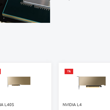
1
%
IA L40S
NVIDIA L4