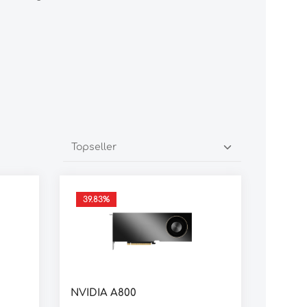
39.83
%
NVIDIA A800