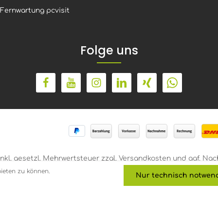
im Rack zu reduzieren und
Fernwartung pcvisit
gesamten CO2-Fußabdruc
deutlich zu verringern, wä
ihre Rechenzentren für vie
Benutzer skaliert werden
Folge uns
können. Die Energie, die d
die Umstellung von CPUs 
NVIDIA L4s in einem 2-
Megawatt-Rechenzentrum
eingespart wird, kann über
Haushalte ein Jahr lang mi
Strom versorgen oder den
Ausstoß von 172.000 Bäum
über 10 Jahre hinweg
kompensieren*.
 inkl. gesetzl. Mehrwertsteuer zzgl.
Versandkosten
und ggf. Nac
ieten zu können.
Nur technisch notwen
üb