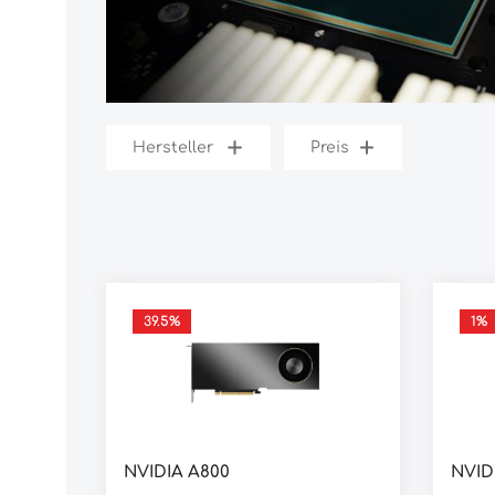
Hersteller
Preis
39.5
%
1
%
NVIDIA A800
NVID