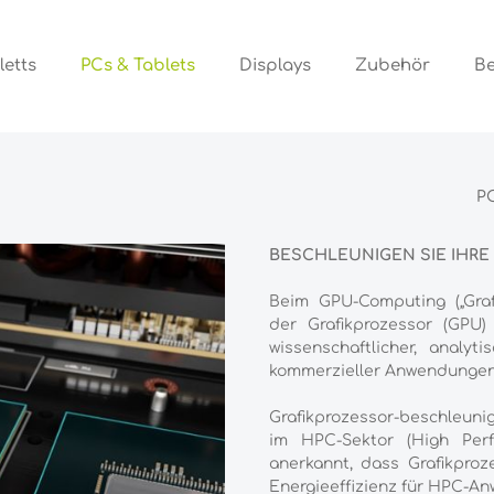
PCs & Tablets
letts
Displays
Zubehör
B
PC
BESCHLEUNIGEN SIE IHRE
Beim GPU-Computing („Graf
der Grafikprozessor (GPU
wissenschaftlicher, analyti
kommerzieller Anwendungen
Grafikprozessor-beschleun
im HPC-Sektor (High Perf
anerkannt, dass Grafikpro
Energieeffizienz für HPC-An