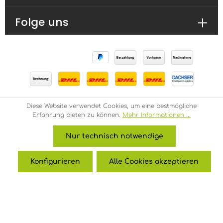
Folge uns
Diese Website verwendet Cookies, um eine bestmögliche
* Alle Preise inkl. gesetzl. Mehrwertsteuer zzgl.
Erfahrung bieten zu können.
Mehr Informationen ...
Versandkosten
und ggf. Nachnahmegebühren, wenn
nicht anders angegeben.
Nur technisch notwendige
über uns
Impressum
Datenschutz
EDUCATION
Konfigurieren
Alle Cookies akzeptieren
© 2026 ProGraphics - with
by
Zenit Design