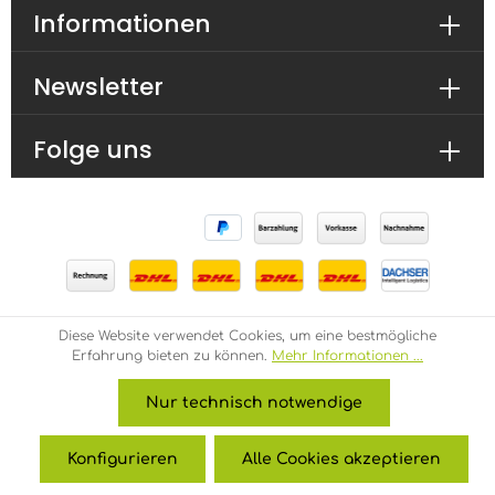
Informationen
Newsletter
Folge uns
Diese Website verwendet Cookies, um eine bestmögliche
* Alle Preise inkl. gesetzl. Mehrwertsteuer zzgl.
Erfahrung bieten zu können.
Mehr Informationen ...
Versandkosten
und ggf. Nachnahmegebühren, wenn
nicht anders angegeben.
Nur technisch notwendige
über uns
Impressum
Datenschutz
EDUCATION
Konfigurieren
Alle Cookies akzeptieren
© 2026 ProGraphics - with
by
Zenit Design