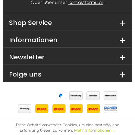
Oder über unser
Kontaktformular
.
Shop Service
Informationen
Newsletter
Folge uns
Diese Website verwendet Cookies, um eine bestmögliche
* Alle Preise inkl. gesetzl. Mehrwertsteuer zzgl.
Erfahrung bieten zu können.
Mehr Informationen ...
Versandkosten
und ggf. Nachnahmegebühren, wenn